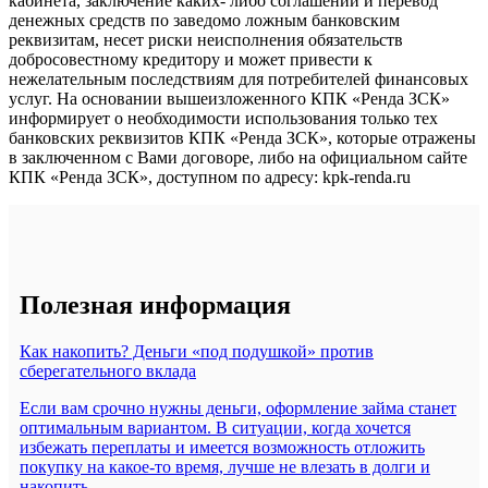
кабинета, заключение каких- либо соглашений и перевод
денежных средств по заведомо ложным банковским
реквизитам, несет риски неисполнения обязательств
добросовестному кредитору и может привести к
нежелательным последствиям для потребителей финансовых
услуг. На основании вышеизложенного КПК «Ренда ЗСК»
информирует о необходимости использования только тех
банковских реквизитов КПК «Ренда ЗСК», которые отражены
в заключенном с Вами договоре, либо на официальном сайте
КПК «Ренда ЗСК», доступном по адресу: kpk-renda.ru
Полезная информация
Как накопить? Деньги «под подушкой» против
сберегательного вклада
Если вам срочно нужны деньги, оформление займа станет
оптимальным вариантом. В ситуации, когда хочется
избежать переплаты и имеется возможность отложить
покупку на какое-то время, лучше не влезать в долги и
накопить.