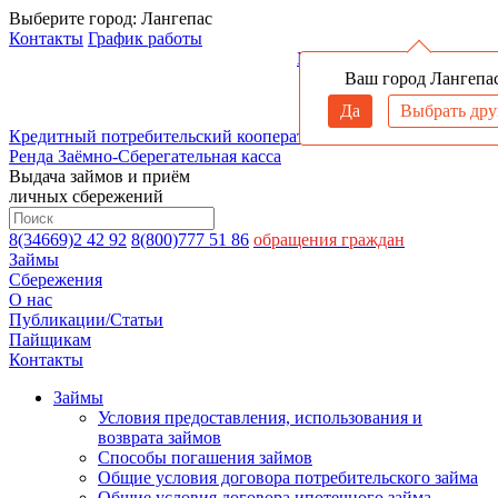
Выберите город:
Лангепас
Контакты
График работы
Войти в личный кабинет
Ваш город Лангепа
Да
Выбрать дру
Кредитный потребительский кооператив
Ренда
Заёмно-Сберегательная касса
Выдача займов и приём
личных сбережений
8(34669)2 42 92
8(800)777 51 86
обращения граждан
Займы
Сбережения
О нас
Публикации/Статьи
Пайщикам
Контакты
Займы
Условия предоставления, использования и
возврата займов
Способы погашения займов
Общие условия договора потребительского займа
Общие условия договора ипотечного займа