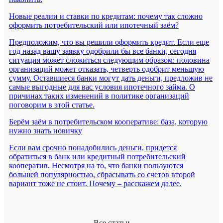
Новые реалии и ставки по кредитам: почему так сложно
оформить потребительский или ипотечный заём?
Предположим, что вы решили оформить кредит. Если еще
год назад вашу заявку одобрили бы все банки, сегодня
ситуация может сложиться следующим образом: половина
организаций может отказать, четверть одобрит меньшую
сумму. Оставшиеся банки могут дать деньги, предложив не
самые выгодные для вас условия ипотечного займа. О
причинах таких изменений в политике организаций
поговорим в этой статье.
Берём заём в потребительском кооперативе: база, которую
нужно знать новичку
Если вам срочно понадобились деньги, придется
обратиться в банк или кредитный потребительский
кооператив. Несмотря на то, что банки пользуются
большей популярностью, сбрасывать со счетов второй
вариант тоже не стоит. Почему – расскажем далее.
Все статьи