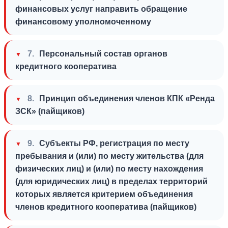
Стрежевой
финансовых услуг направить обращение
Сургут
Телефон
*
финансовому уполномоченному
Лангепас
Покачи
7.
Персональный состав органов
кредитного кооператива
Я согласен на обработку
персональных данных
8.
Принцип объединения членов КПК «Ренда
ЗСК» (пайщиков)
9.
Субъекты РФ, регистрация по месту
пребывания и (или) по месту жительства (для
физических лиц) и (или) по месту нахождения
(для юридических лиц) в пределах территорий
которых является критерием объединения
членов кредитного кооператива (пайщиков)